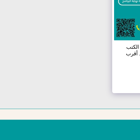
راسة + الكتب
 أقرب
برامجنا
إجراءات التأشيرة
العروض
المزيد