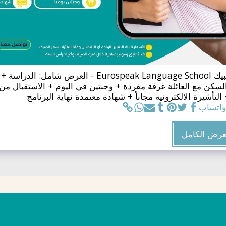
معهد يوروسبيك Eurospeak Language School - العرض شامل: الد
السكن مع العائلة غرفة مفردة + وجبتين في اليوم + الاستقبال من
التأشيرة الالكترونية مجاناً + شهادة معتمدة نهاية البرنامج
واتساب
عرض الكامل
الرئيسية
من نحن