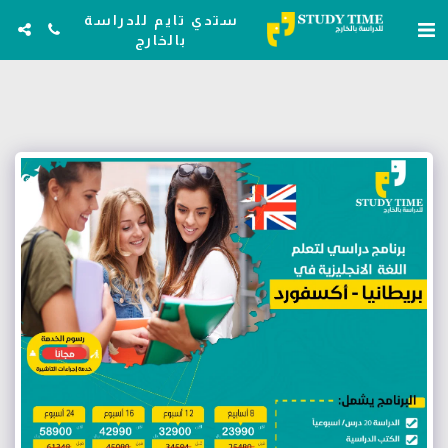
ستدي تايم للدراسة
بالخارج