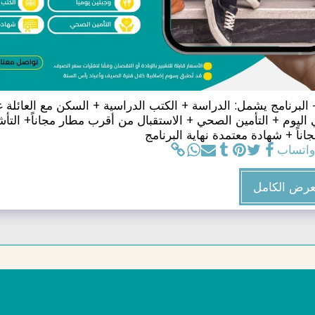
هد OHC - البرنامج يشمل: الدراسة + الكتب الدراسية + السكن مع العائلة
اليوم + التأمين الصحي + الاستقبال من أقرب مطار مجاناً+ التأش
جاناً + شهادة معتمدة نهاية البرنامج
واتساب
عرض الكامل
الرئيسية
من نحن