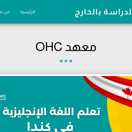
دراسة بالخارج
الرئيسية
من ن
معهد OHC